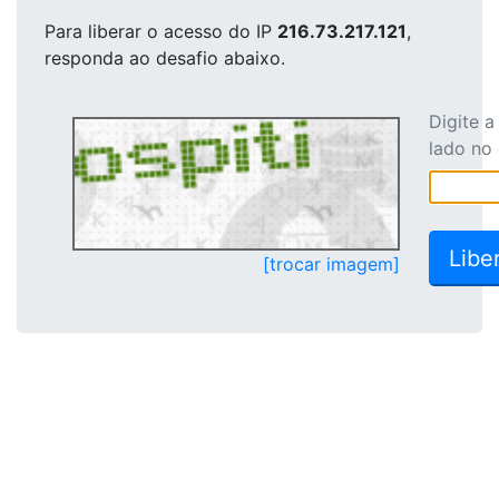
Para liberar o acesso
do IP
216.73.217.121
,
responda ao desafio abaixo.
Digite 
lado no
[trocar imagem]