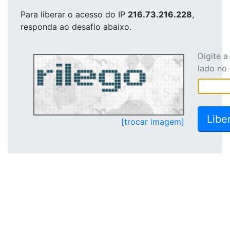
Para liberar o acesso
do IP
216.73.216.228
,
responda ao desafio abaixo.
Digite 
lado no
[trocar imagem]